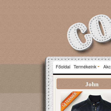
Főoldal
Termékeink
Akc
John