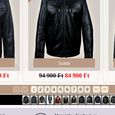
Tovább
0
Ft
94 900 Ft
84 900
Ft
1
2
3
4
5
6
7
8
9