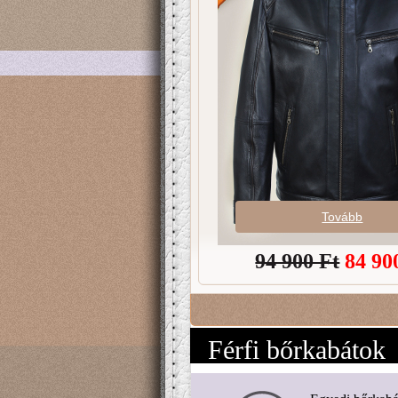
Tovább
94 900 Ft
84 90
Férfi bőrkabátok