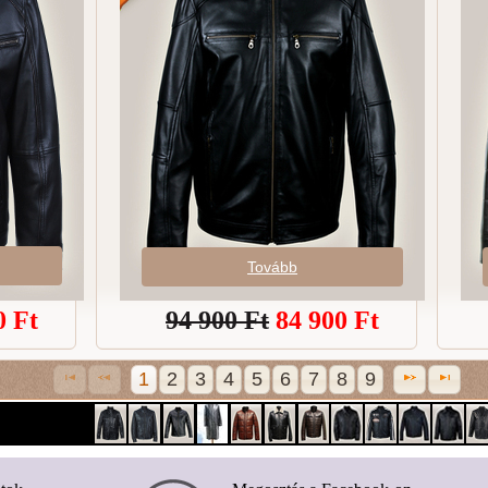
Tovább
0
Ft
94 900 Ft
84 900
Ft
1
2
3
4
5
6
7
8
9