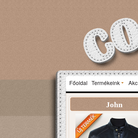
Főoldal
Termékeink
Akc
John