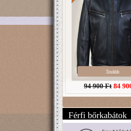
Tovább
94 900 Ft
84 90
Férfi bőrkabátok