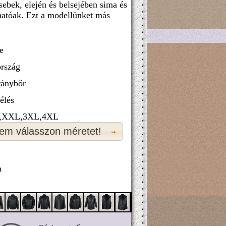
zsebek, elején és belsejében sima és
lhatóak. Ezt a modellünket más
e
rszág
ránybőr
élés
,XXL,3XL,4XL
em válasszon méretet!
n