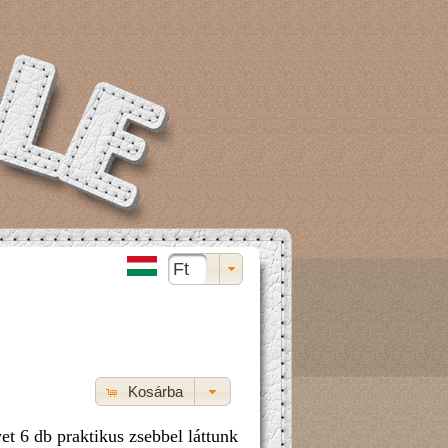
Ft
Kosárba
t 6 db praktikus zsebbel láttunk