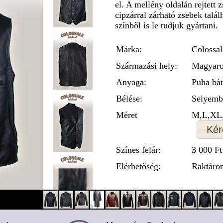
el. A mellény oldalán rejtett 
cipzárral zárható zsebek talá
színből is le tudjuk gyártani.
Márka:
Colossal
Származási hely:
Magyaro
Anyaga:
Puha bá
Bélése:
Selyemb
Méret
M,L,XL
Kér
Színes felár:
3 000 Ft
Elérhetőség:
Raktáro