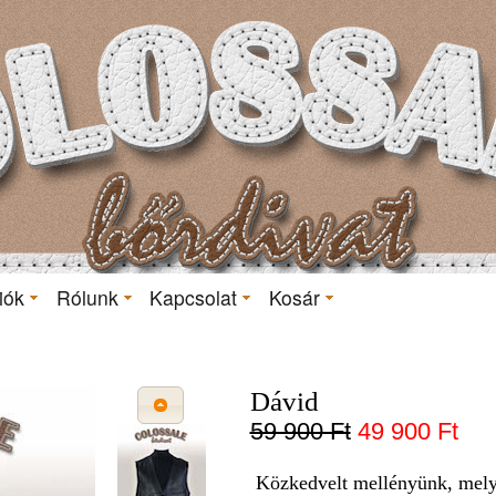
iók
Rólunk
Kapcsolat
Kosár
Dávid
59 900 Ft
49 900
Ft
Közkedvelt mellényünk, melye