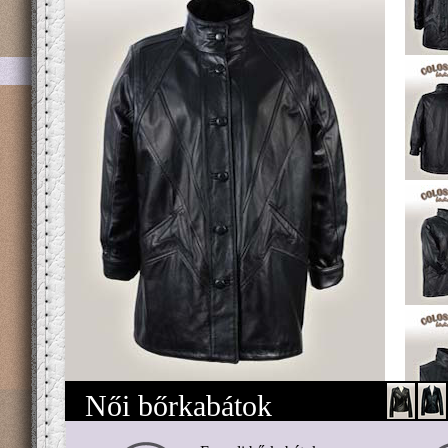
Női bőrkabátok