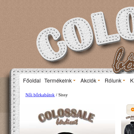
Főoldal
Termékeink
Akciók
Rólunk
K
Női bőrkabátok
/ Sissy